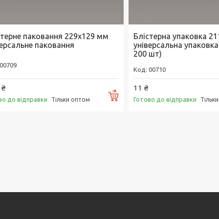
стерне паковання 229х129 мм
Блістерна упаковка 2
версальне паковання
універсальна упаковка
200 шт)
00709
00710
 ₴
11 ₴
Купити
во до відправки
Готово до відправки
Тільки оптом
Тільк