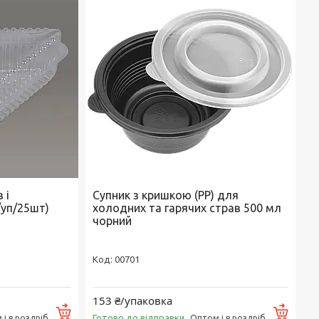
 і
Супник з кришкою (РР) для
/уп/25шт)
холодних та гарячих страв 500 мл
чорний
00701
153 ₴/упаковка
Купити
Купи
Готово до відправки
і в роздріб
Оптом і в роздріб