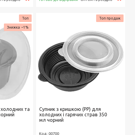
Топ
Топ продаж
–1%
 холодних та
Супник з кришкою (РР) для
чорний
холодних і гарячих страв 350
мл чорний
00700