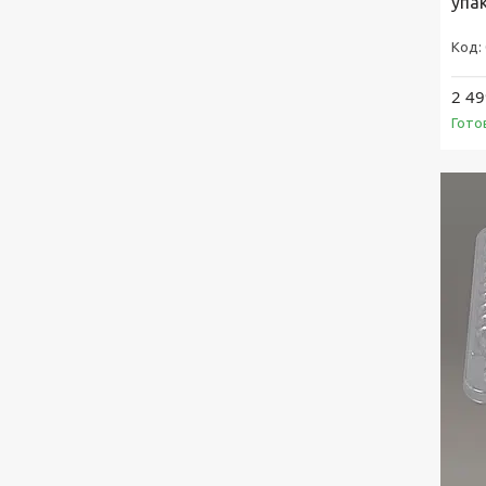
упа
2 49
Гото