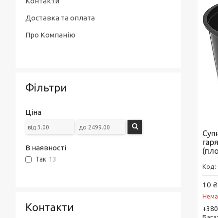
Контакти
Доставка та оплата
Про Компанію
Фільтри
Ціна
Суп
гар
В наявності
(пл
Так
13
10 ₴
Нема
Контакти
+380
Бага