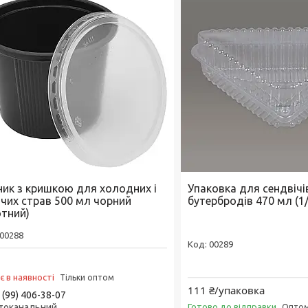
ник з кришкою для холодних і
Упаковка для сендвічів
ячих страв 500 мл чорний
бутербродів 470 мл (1
отний)
00288
00289
є в наявності
Тільки оптом
111 ₴/упаковка
 (99) 406-38-07
токанальний
Готово до відправки
Оптом 