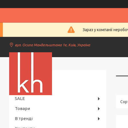
Зараз у компанії нероб
вул. Осипа Мандельштама 1е, Київ, Україна
Kiev Horeca
SALE
Товари
В тренді