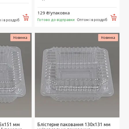
129 ₴/упаковка
Купити
Купи
Готово до відправки
Оптом і в роздріб
і в роздріб
Новинка
Новинка
55х151 мм
Блістерне паковання 130х131 мм