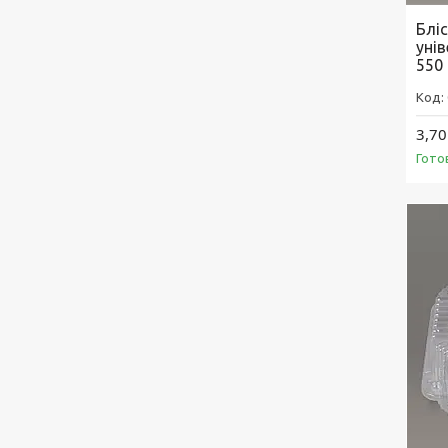
Блі
уні
550
3,70
Гото