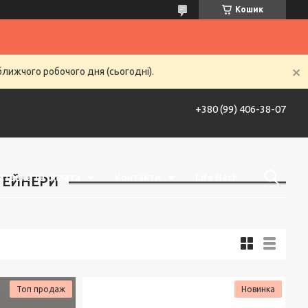
Кошик
ближчого робочого дня (сьогодні).
+380 (99) 406-38-07
ставка та оплата
Контакти
Life Hack
ТЕЙНЕРИ
Топ продаж
Новинка