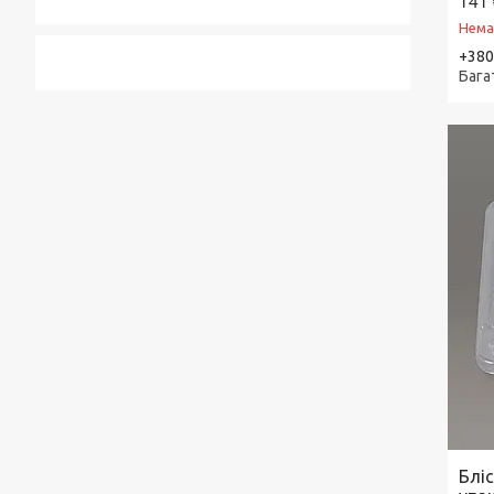
141 
Нема
+380
Бага
Блі