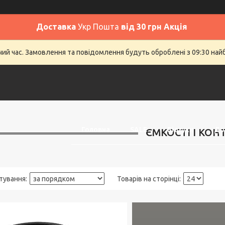
Доставка
Укр Пошта
від 30 грн Акція
очий час. Замовлення та повідомлення будуть оброблені з 09:30 най
Головна
SALE
Відгуки
До
ЄМКОСТІ І КОН