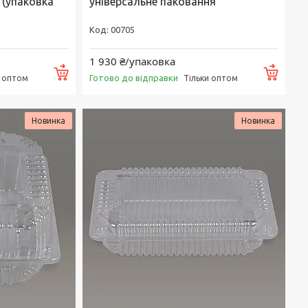
 (упаковка
універсальне паковання
00705
1 930 ₴/упаковка
Купити
Купи
Готово до відправки
и оптом
Тільки оптом
Новинка
Новинка