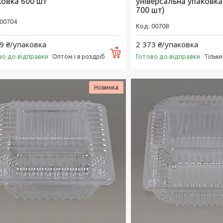
ковка 600 шт
універсальна упаковка
700 шт)
00704
00708
9 ₴/упаковка
2 373 ₴/упаковка
Купити
во до відправки
Готово до відправки
Оптом і в роздріб
Тільк
Новинка