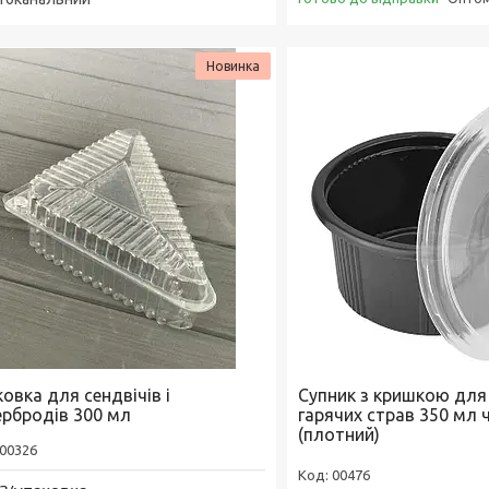
Новинка
овка для сендвічів і
Супник з кришкою для
ербродів 300 мл
гарячих страв 350 мл 
(плотний)
00326
00476