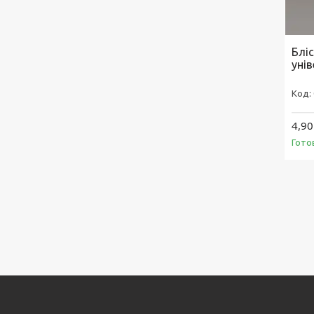
Блі
уні
4,90
Гото