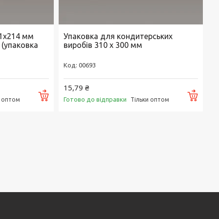
11х214 мм
Упаковка для кондитерських
 (упаковка
виробів 310 x 300 мм
00693
15,79 ₴
Купити
Купи
Готово до відправки
и оптом
Тільки оптом