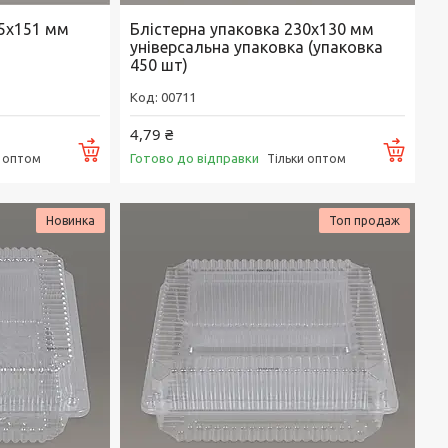
55х151 мм
Блістерна упаковка 230х130 мм
універсальна упаковка (упаковка
450 шт)
00711
4,79 ₴
Купити
Купи
Готово до відправки
и оптом
Тільки оптом
Новинка
Топ продаж