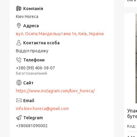
Kiev Horeca
вул. Осипа Мандельштама 1е, Київ, Україна
Відділ продажу
+380 (99) 406-38-07
Багатоканальний
https://www.instagram.com/kiev_horeca/
info.kiev.horeca@gmail.com
Упак
бут
+380681090002