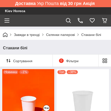
Доставка
Укр Пошта
від 30 грн Акція
Kiev Horeca
Завжди в тренді
Склянки паперові
Стакани білі
Стакани білі
Сортування
0
Фільтри
Новинка
–1%
Топ
–38%