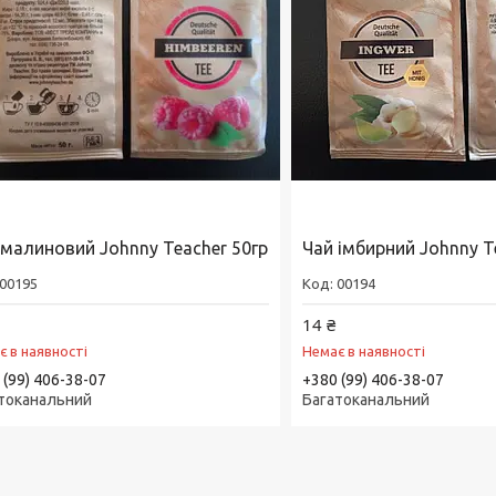
 малиновий Johnny Teacher 50гр
Чай імбирний Johnny T
00195
00194
14 ₴
є в наявності
Немає в наявності
 (99) 406-38-07
+380 (99) 406-38-07
токанальний
Багатоканальний