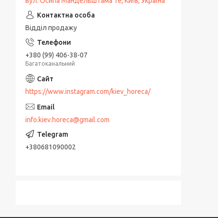
вул. Осипа Мандельштама 1е, Київ, Україна
Відділ продажу
+380 (99) 406-38-07
Багатоканальний
https://www.instagram.com/kiev_horeca/
info.kiev.horeca@gmail.com
+380681090002