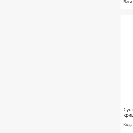
Бага
Суп
кри