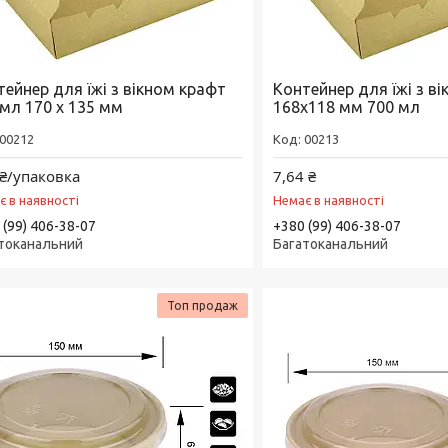
тейнер для їжі з вікном крафт
Контейнер для їжі з в
 мл 170 х 135 мм
168х118 мм 700 мл
00212
00213
₴/упаковка
7,64 ₴
є в наявності
Немає в наявності
 (99) 406-38-07
+380 (99) 406-38-07
токанальний
Багатоканальний
Топ продаж