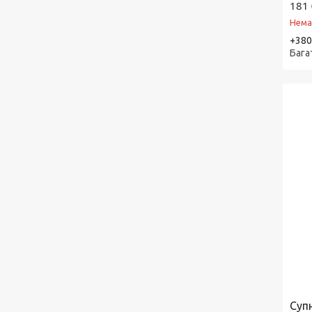
181 
Нема
+380
Бага
Суп