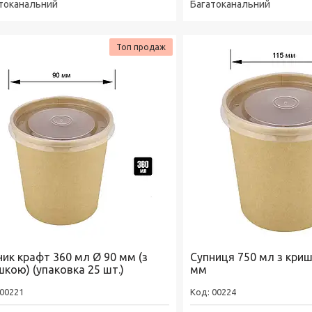
токанальний
Багатоканальний
Топ продаж
ник крафт 360 мл Ø 90 мм (з
Супниця 750 мл з кри
шкою) (упаковка 25 шт.)
мм
00221
00224