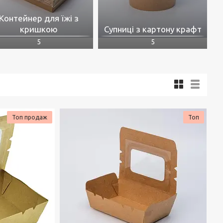
Контейнер для їжі з
кришкою
Супниці з картону крафт
5
5
Топ продаж
Топ