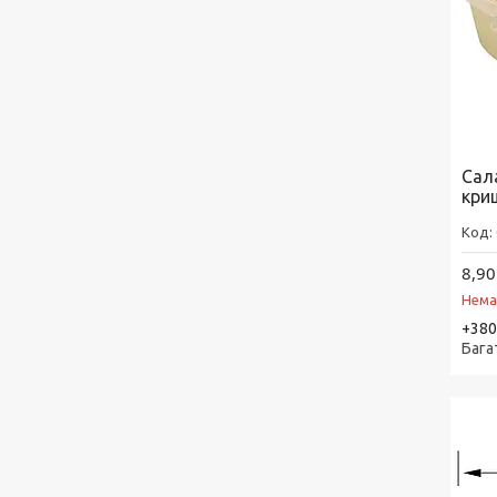
Сал
кри
8,90
Нема
+380
Бага