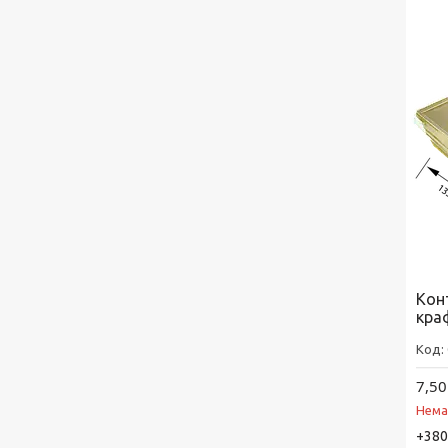
Кон
кра
7,50
Нема
+380