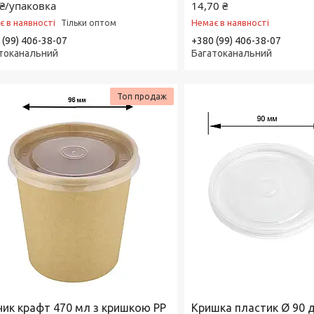
₴/упаковка
14,70 ₴
є в наявності
Немає в наявності
Тільки оптом
 (99) 406-38-07
+380 (99) 406-38-07
токанальний
Багатоканальний
Топ продаж
ник крафт 470 мл з кришкою РP
Кришка пластик Ø 90 