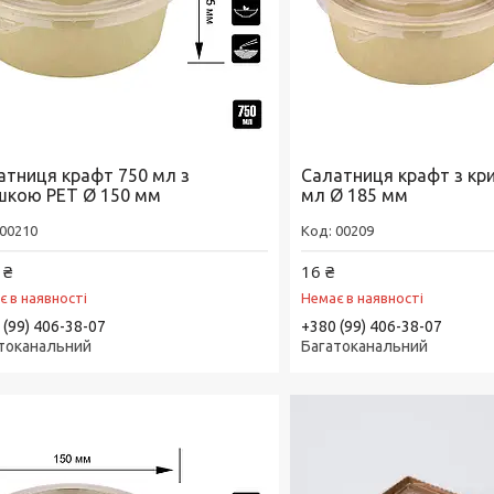
атниця крафт 750 мл з
Салатниця крафт з кр
шкою РЕТ Ø 150 мм
мл Ø 185 мм
00210
00209
 ₴
16 ₴
є в наявності
Немає в наявності
 (99) 406-38-07
+380 (99) 406-38-07
токанальний
Багатоканальний