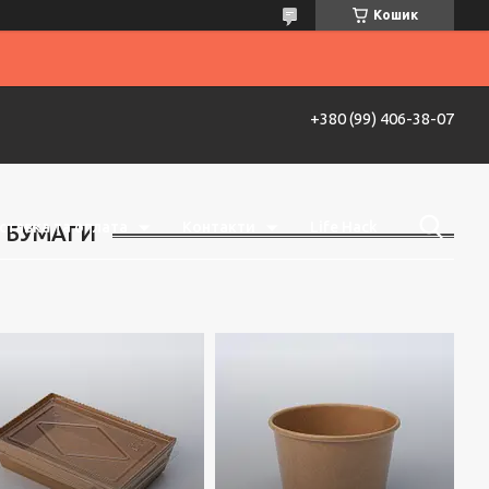
Кошик
+380 (99) 406-38-07
ставка та оплата
Контакти
Life Hack
Т БУМАГИ