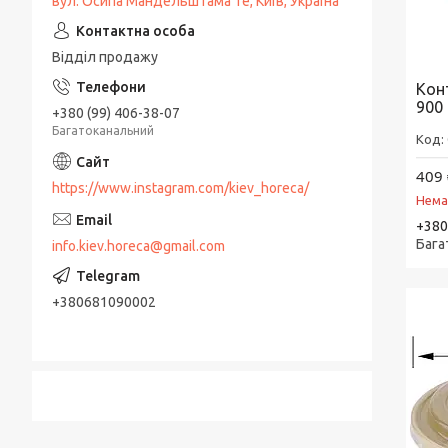
вул. Осипа Мандельштама 1е, Київ, Україна
Відділ продажу
Кон
900
+380 (99) 406-38-07
Багатоканальний
409 
https://www.instagram.com/kiev_horeca/
Нема
+380
Бага
info.kiev.horeca@gmail.com
+380681090002