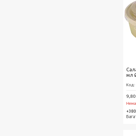
Сал
мл 
9,80
Нема
+380
Бага