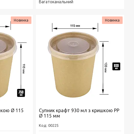
Багатоканальний
Новинка
Новинка
шкою Ø 115
Супник крафт 930 мл з кришкою РР
Ø 115 мм
00225