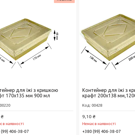
тейнер для їжі з кришкою
Контейнер для їжі з 
фт 170х135 мм 900 мл
крафт 200х138 мм,12
00220
00428
 ₴
9,10 ₴
є в наявності
Немає в наявності
 (99) 406-38-07
+380 (99) 406-38-07