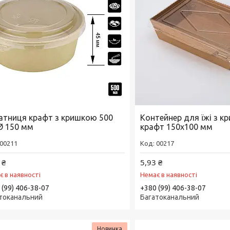
атниця крафт з кришкою 500
Контейнер для їжі з 
Ø 150 мм
крафт 150х100 мм
00211
00217
 ₴
5,93 ₴
є в наявності
Немає в наявності
 (99) 406-38-07
+380 (99) 406-38-07
токанальний
Багатоканальний
Новинка