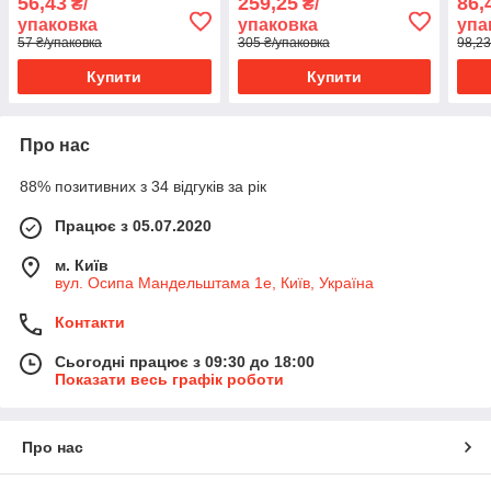
56,43
259,25
86,
₴/
₴/
упаковка
упаковка
упа
57 ₴/упаковка
305 ₴/упаковка
98,23
Купити
Купити
Про нас
88% позитивних з 34 відгуків за рік
Працює з 05.07.2020
м. Київ
вул. Осипа Мандельштама 1е, Київ, Україна
Контакти
Сьогодні працює з 09:30 до 18:00
Показати весь графік роботи
Про нас