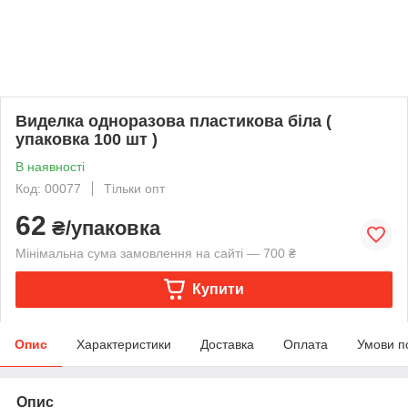
Виделка одноразова пластикова біла (
упаковка 100 шт )
В наявності
Код: 00077
Тільки опт
62
₴/упаковка
Мінімальна сума замовлення на сайті — 700 ₴
Купити
Опис
Характеристики
Доставка
Оплата
Умови п
Опис