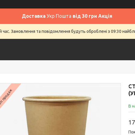
Доставка
Укр Пошта
від 30 грн Акція
й час. Замовлення та повідомлення будуть оброблені з 09:30 найбли
Головна
SALE
Відгуки
До
СТ
п продаж
(У
В н
17
Пок