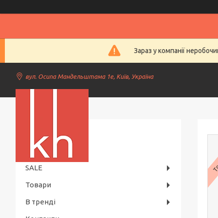
Зараз у компанії неробочи
вул. Осипа Мандельштама 1е, Київ, Україна
Kiev Horeca
То
SALE
Товари
В тренді