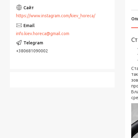
https://www.instagram.com/kiev_horeca/
Оп
info.kiev.horeca@gmail.com
Ст
+380681090002
Ста
так
зов
про
Бл
сре