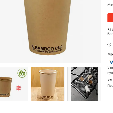
Мін
+38
Ба
У к
куп
п