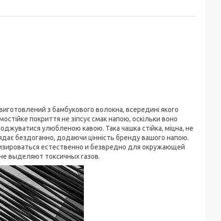
виготовлений з бамбукового волокна, всередині якого
остійке покриття не зіпсує смак напою, оскільки воно
оджуватися улюбленою кавою. Така чашка стійка, міцна, не
лядає бездоганно, додаючи цінність бренду вашого напою.
лизироваться естественно и безвредно для окружающей
 не выделяют токсичных газов.