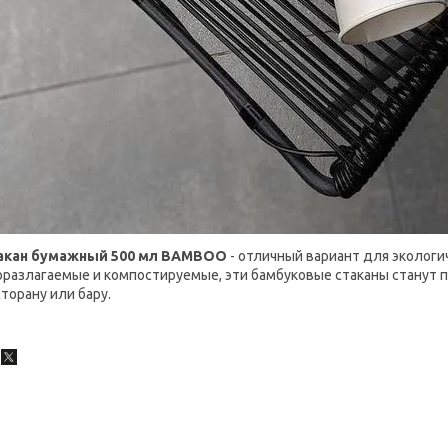
акан бумажный 500 мл BAMBOO
- отличный вариант для эколог
оразлагаемые и компостируемые, эти бамбуковые стаканы станут
торану или бару.