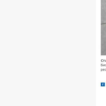
Ст
Би
рес