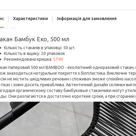
ис
Характеристики
Інформація для замовлення
акан Бамбук Еко, 500 мл
Кількість стаканів в упаковці: 50 шт.
Кількість в ящику: 20 упаковок
Рекомендована кришка:
ST90
кан паперовий 500 мл BAMBOO - екологічний одноразовий стакан, 
ож знаходиться натуральне покриття з біопластика. Виключне терм
сім не містить шкідливих речовин і споживач зможе спокійно насол
тікає і зовні досить приваблива. Автентичний дизайн склянки виг
агодаря органическому составу бамбуковые стаканчики могут ути
ды. Они разлагаются в достаточно короткие сроки, а при сгорании