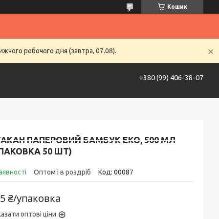
Кошик
жчого робочого дня (завтра, 07.08).
+380 (99) 406-38-07
ставка та оплата
Контакти
Life Hack
АКАН ПАПЕРОВИЙ БАМБУК ЕКО, 500 МЛ
ПАКОВКА 50 ШТ)
аявності
Оптом і в роздріб
Код:
00087
5 ₴/упаковка
азати оптові ціни