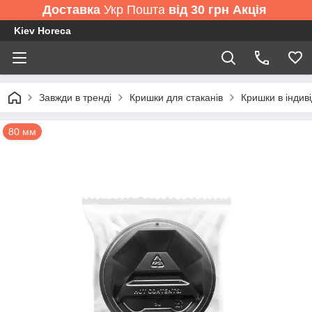
Доставка
Укр Пошта
від 30 грн Акція
Kiev Horeca
Завжди в тренді
Кришки для стаканів
Кришки в індиві
80 мм