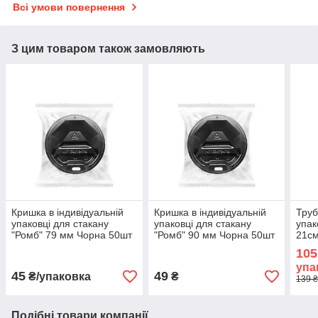
Всі умови повернення
З цим товаром також замовляють
Кришка в індивідуальній
Кришка в індивідуальній
Труб
упаковці для стакану
упаковці для стакану
упак
"Ромб" 79 мм Чорна 50шт
"Ромб" 90 мм Чорна 50шт
21см
/ уп
/ уп
105
упа
45
49
₴/упаковка
₴
139 ₴
Подібні товари компанії