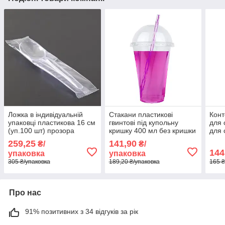
Ложка в індивідуальній
Стакани пластикові
Конт
упаковці пластикова 16 см
гвинтові під купольну
для 
(уп.100 шт) прозора
кришку 400 мл без кришки
для 
(уп.50 шт)
(1/у
259,25
141,90
₴/
₴/
144
упаковка
упаковка
305 ₴/упаковка
189,20 ₴/упаковка
165 ₴
Про нас
91% позитивних з 34 відгуків за рік