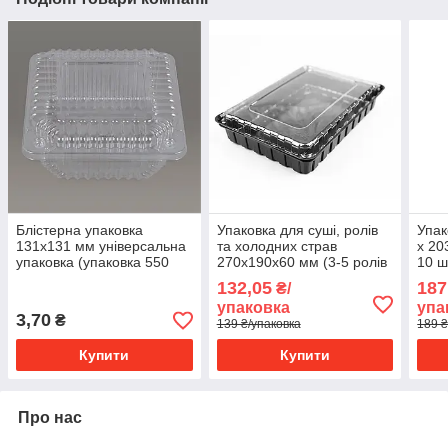
Блістерна упаковка
Упаковка для суші, ролів
Упак
131х131 мм універсальна
та холодних страв
х 20
упаковка (упаковка 550
270х190х60 мм (3-5 ролів
10 ш
шт)
сет) (10 шт/уп)
132,05
187
₴/
упаковка
упа
3,70
₴
139 ₴/упаковка
189 ₴
Купити
Купити
Про нас