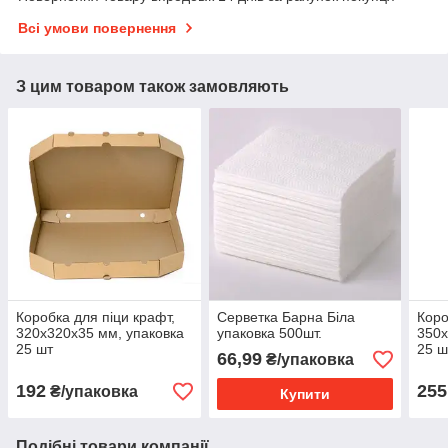
Всі умови повернення
З цим товаром також замовляють
Коробка для піци крафт,
Серветка Барна Біла
Коро
320х320х35 мм, упаковка
упаковка 500шт.
350х
25 шт
25 ш
66,99
₴/упаковка
192
255
₴/упаковка
Купити
Подібні товари компанії