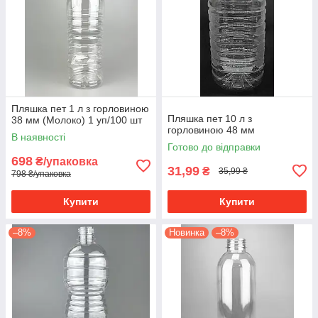
Пляшка пет 1 л з горловиною
Пляшка пет 10 л з
38 мм (Молоко) 1 уп/100 шт
горловиною 48 мм
В наявності
Готово до відправки
698
₴/упаковка
31,99
₴
35,99 ₴
798 ₴/упаковка
Купити
Купити
–8%
Новинка
–8%