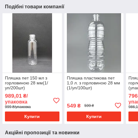
Подібні товари компанії
Пляшка пет 150 мл з
Пляшка пластикова пет
Пляш
горловиною 28 мм(1/
1,0 л. з горловиною 28 мм
горл
уп/200шт)
(1/уп/100шт)
(упа
989,01
796
₴/
упаковка
упа
549
₴
599 ₴
999 ₴/упаковка
986,1
Купити
Купити
Акційні пропозиції та новинки