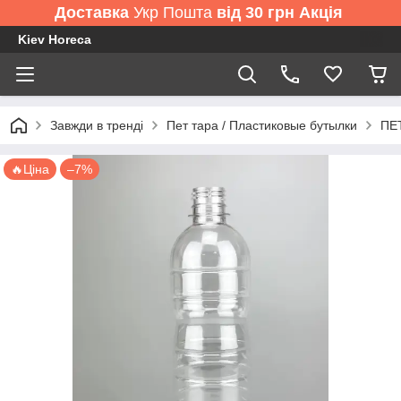
Доставка
Укр Пошта
від 30 грн Акція
Kiev Horeca
Завжди в тренді
Пет тара / Пластиковые бутылки
ПЕТ
🔥Ціна
–7%