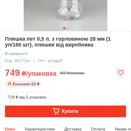
Пляшка пет 0,5 л. з горловиною 28 мм (1
уп/160 шт), пляшки від виробника
В наявності
Код: 00173уп
Опт і роздріб
749
₴/упаковка
809 ₴/упаковка
Економія
60 ₴
719 ₴
від 5 упаковок
Купити
Опис
Характеристики
Доставка
Оплата
Умови п