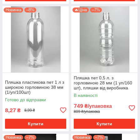
Новинка
–8%
🔥Ціна
–7%
Пляшка пет 0,5 л. з
Пляшка пластикова пет 1 л з
горловиною 28 мм (1 уп/160
широкою горловиною 38 мм
шт), пляшки від виробника
(1/уп/100шт)
В наявності
Готово до відправки
749
₴/упаковка
8,27
₴
8,99 ₴
809 ₴/упаковка
Купити
Купити
Новинка
–7%
Новинка
–7%