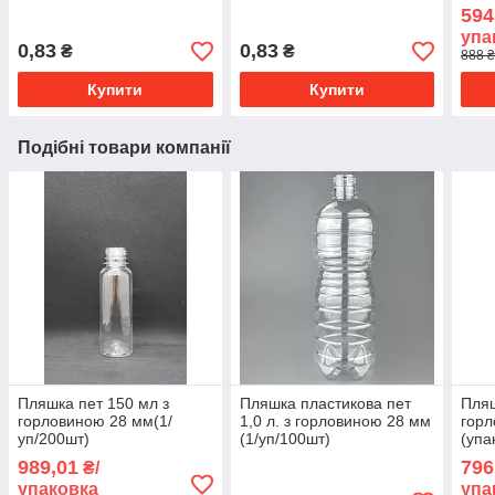
594
упа
0,83
0,83
₴
₴
888 ₴
Купити
Купити
Подібні товари компанії
Пляшка пет 150 мл з
Пляшка пластикова пет
Пляш
горловиною 28 мм(1/
1,0 л. з горловиною 28 мм
горл
уп/200шт)
(1/уп/100шт)
(упа
989,01
796
₴/
упаковка
упа