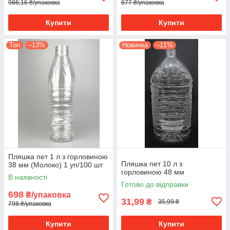
986,16 ₴/упаковка
677 ₴/упаковка
Купити
Купити
Топ
–13%
Новинка
–11%
Пляшка пет 1 л з горловиною
Пляшка пет 10 л з
38 мм (Молоко) 1 уп/100 шт
горловиною 48 мм
В наявності
Готово до відправки
698
₴/упаковка
31,99
₴
35,99 ₴
798 ₴/упаковка
Купити
Купити