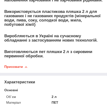
наповнення харчовими і не харчовими рідинами.
Використовується пластикова пляшка 2 л для
газованих і не газованих продуктів (мінеральної
води, пива, соку, солодкої води, мила,
побутової хімії)
Виробляються в Україні на сучасному
обладнанні з застосуванням нових технологій.
Виготовляються пет пляшки 2 л з сировини
первинної обробки.
Приховати
Характеристики
Основні
Об`єм
2 л
Матеріал
ПЕТ