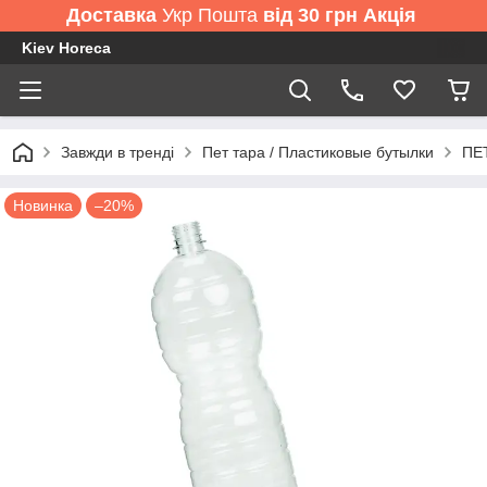
Доставка
Укр Пошта
від 30 грн Акція
Kiev Horeca
Завжди в тренді
Пет тара / Пластиковые бутылки
ПЕТ
Новинка
–20%