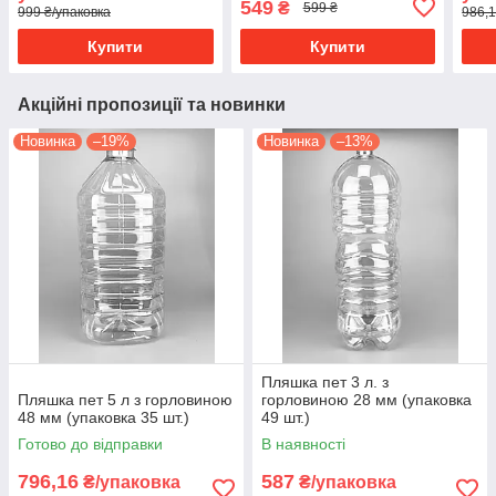
549
₴
599 ₴
999 ₴/упаковка
986,1
Купити
Купити
Акційні пропозиції та новинки
Новинка
–19%
Новинка
–13%
Пляшка пет 3 л. з
Пляшка пет 5 л з горловиною
горловиною 28 мм (упаковка
48 мм (упаковка 35 шт.)
49 шт.)
Готово до відправки
В наявності
796,16
587
₴/упаковка
₴/упаковка