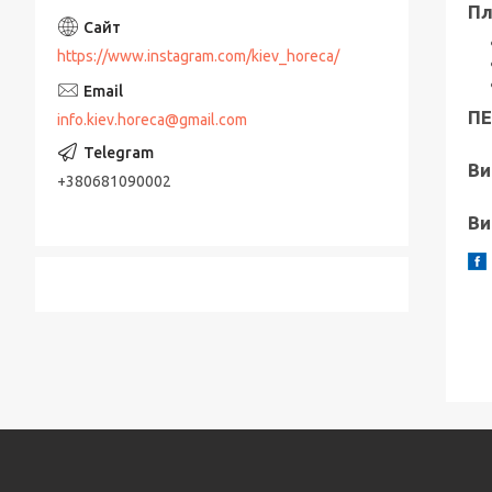
Пл
https://www.instagram.com/kiev_horeca/
ПЕ
info.kiev.horeca@gmail.com
Ви
+380681090002
Ви