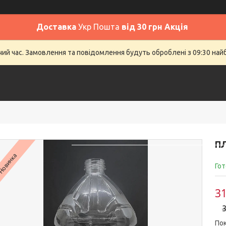
Доставка
Укр Пошта
від 30 грн Акція
очий час. Замовлення та повідомлення будуть оброблені з 09:30 най
Головна
SALE
Відгуки
До
ПЛ
Новинка
Гот
31
3
Пок