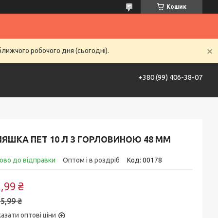
Кошик
ближчого робочого дня (сьогодні).
+380 (99) 406-38-07
ставка та оплата
Контакти
Life Hack
ЯШКА ПЕТ 10 Л З ГОРЛОВИНОЮ 48 ММ
ово до відправки
Оптом і в роздріб
Код:
00178
,99 ₴
5,99 ₴
азати оптові ціни