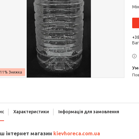
Мін
+38
Ба
–11%
п
ис
Характеристики
Інформація для замовлення
ш інтернет магазин
kievhoreca.com.ua