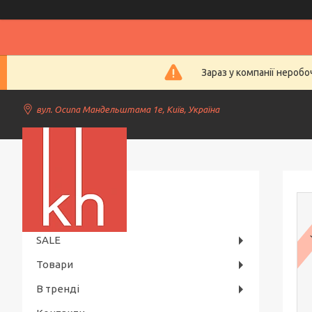
Зараз у компанії нероб
вул. Осипа Мандельштама 1е, Київ, Україна
Kiev Horeca
SALE
Товари
В тренді