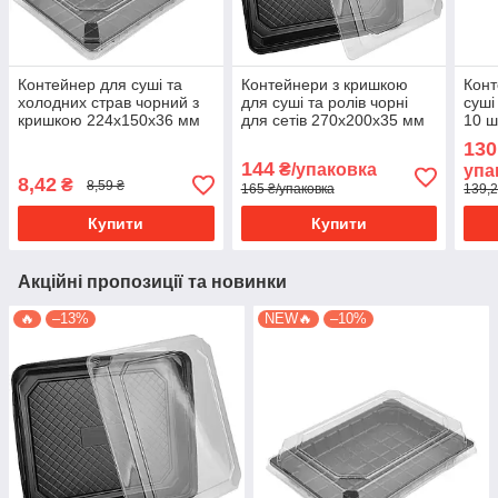
Контейнер для суші та
Контейнери з кришкою
Конт
холодних страв чорний з
для суші та ролів чорні
суші
кришкою 224х150х36 мм
для сетів 270х200х35 мм
10 ш
(1/уп/50/шт)
(1/уп/10/шт)
130
144
₴/упаковка
упа
8,42
₴
8,59 ₴
165 ₴/упаковка
139,2
Купити
Купити
Акційні пропозиції та новинки
🔥
–13%
NEW🔥
–10%