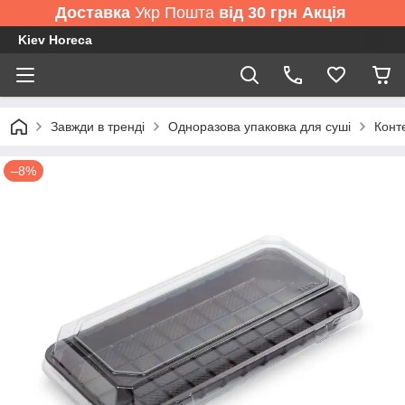
Доставка
Укр Пошта
від 30 грн Акція
Kiev Horeca
Завжди в тренді
Одноразова упаковка для суші
Конт
–8%