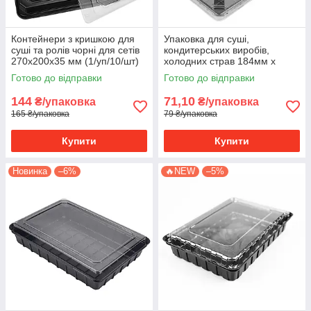
Контейнери з кришкою для
Упаковка для суші,
суші та ролів чорні для сетів
кондитерських виробів,
270х200х35 мм (1/уп/10/шт)
холодних страв 184мм х
129мм х 34мм 10 шт уп
Готово до відправки
Готово до відправки
144
71,10
₴/упаковка
₴/упаковка
165 ₴/упаковка
79 ₴/упаковка
Купити
Купити
Новинка
–6%
🔥NEW
–5%