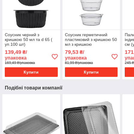
Соусник черний з
Соусник герметичний
Пали
кришкою 50 мл та d 65 (
пластиковий з кришкою 50
інди
уп.100 шт)
мл з кришкою
см (
139,49
79,53
171
₴/
₴/
упаковка
упаковка
упа
169,49 ₴/упаковка
81,99 ₴/упаковка
245 ₴
Купити
Купити
Подібні товари компанії