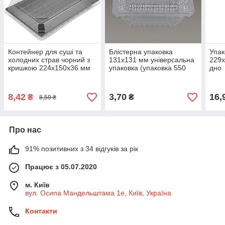
Контейнер для суші та
Блістерна упаковка
Упак
холодних страв чорний з
131х131 мм універсальна
229x
кришкою 224х150х36 мм
упаковка (упаковка 550
дно
(1/уп/50/шт)
шт)
8,42
3,70
16,
₴
₴
8,59 ₴
Про нас
91% позитивних з 34 відгуків за рік
Працює з 05.07.2020
м. Київ
вул. Осипа Мандельштама 1е, Київ, Україна
Контакти