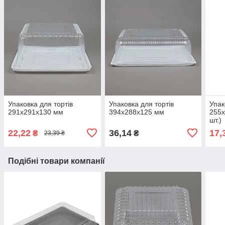
Упаковка для тортів
Упаковка для тортів
Упак
291х291х130 мм
394х288х125 мм
255х
шт.)
22,22
36,14
17,
₴
₴
23,39 ₴
Подібні товари компанії