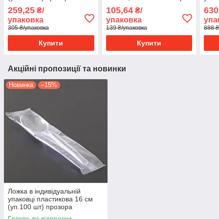
259,25
105,64
630
₴/
₴/
упаковка
упаковка
упа
305 ₴/упаковка
139 ₴/упаковка
888 ₴
Купити
Купити
Акційні пропозиції та новинки
Новинка
–15%
Ложка в індивідуальній
упаковці пластикова 16 см
(уп.100 шт) прозора
Готово до відправки