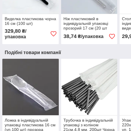
Виделка пластикова чорна
Ніж пластиковий в
Стол
16 см (100 шт)
індивідуальній упаковці
інди
прозорий 17 см (20 шт
виде
329,80
₴/
прозорі)
барн
38,74
29,
₴/упаковка
упаковка
Подібні товари компанії
Ложка в індивідуальній
Трубочка в індивідуальній
Упак
упаковці пластикова 16 см
упаковці з коліном
220х
(уп.100 шт) прозора
21см.4,8 мм. 200шт Чорна
уп. 