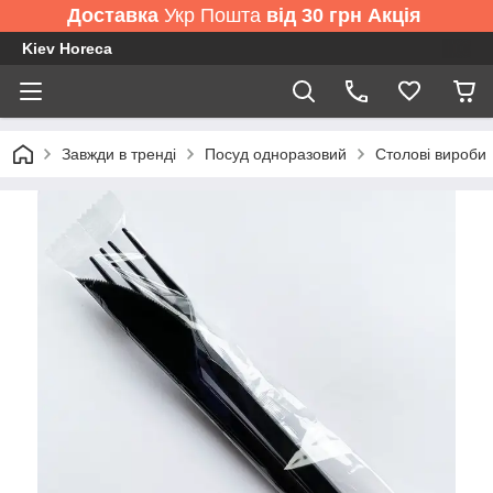
Доставка
Укр Пошта
від 30 грн Акція
Kiev Horeca
Завжди в тренді
Посуд одноразовий
Столові вироби