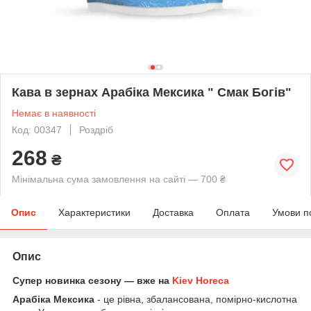
Кава в зернах Арабіка Мексика " Смак Богів"
Немає в наявності
Код: 00347
Роздріб
268
₴
Мінімальна сума замовлення на сайті — 700 ₴
Опис
Характеристики
Доставка
Оплата
Умови п
Опис
Супер новинка сезону — вже на
Kiev Horeca
Арабіка Мексика
- це рівна, збалансована, помірно-кислотна