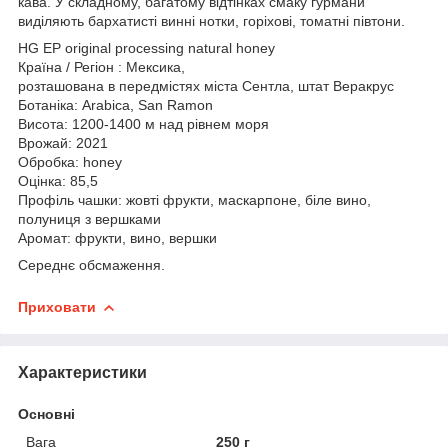
кава. У складному, багатому відтінках смаку гурмани
виділяють бархатисті винні нотки, горіхові, томатні півтони.
HG EP original processing natural honey
Країна / Регіон : Мексика,
розташована в передмістях міста Сентла, штат Веракрус
Ботаніка: Arabica, San Ramon
Висота: 1200-1400 м над рівнем моря
Врожай: 2021
Обробка: honey
Оцінка: 85,5
Профіль чашки: жовті фрукти, маскарпоне, біле вино,
полуниця з вершками
Аромат: фрукти, вино, вершки
Середнє обсмаження.
Приховати
Характеристики
Основні
Вага
250 г