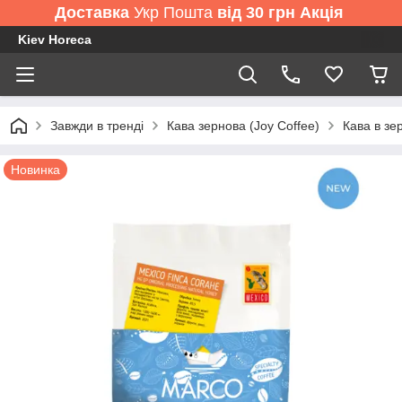
Доставка
Укр Пошта
від 30 грн Акція
Kiev Horeca
Завжди в тренді
Кава зернова (Joy Coffee)
Кава в зе
Новинка