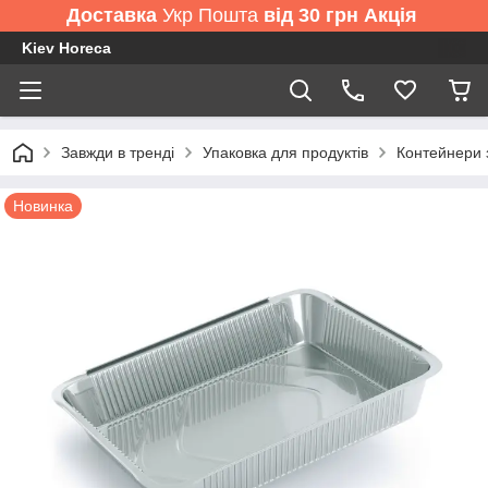
Доставка
Укр Пошта
від 30 грн Акція
Kiev Horeca
Завжди в тренді
Упаковка для продуктів
Контейнери 
Новинка