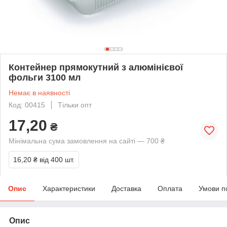
Контейнер прямокутний з алюмінієвої
фольги 3100 мл
Немає в наявності
Код: 00415
Тільки опт
17,20
₴
Мінімальна сума замовлення на сайті — 700 ₴
16,20 ₴
від 400 шт.
Опис
Характеристики
Доставка
Оплата
Умови п
Опис