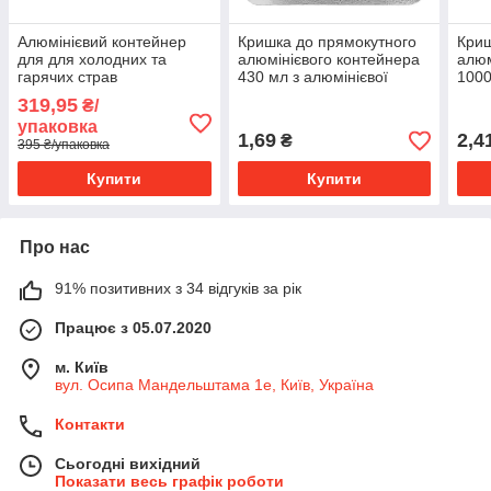
Алюмінієвий контейнер
Кришка до прямокутного
Криш
для для холодних та
алюмінієвого контейнера
алюм
гарячих страв
430 мл з алюмінієвої
1000
прямокутний 430 мл
фольги і картону (R46L)
фоль
319,95
₴/
(R46L)
упаковка
1,69
2,4
₴
395 ₴/упаковка
Купити
Купити
Про нас
91% позитивних з 34 відгуків за рік
Працює з 05.07.2020
м. Київ
вул. Осипа Мандельштама 1е, Київ, Україна
Контакти
Сьогодні вихідний
Показати весь графік роботи