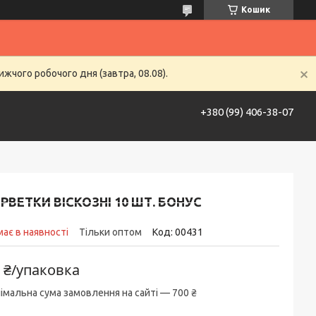
Кошик
жчого робочого дня (завтра, 08.08).
+380 (99) 406-38-07
ставка та оплата
Контакти
Life Hack
РВЕТКИ ВІСКОЗНІ 10 ШТ. БОНУС
ає в наявності
Тільки оптом
Код:
00431
 ₴/упаковка
імальна сума замовлення на сайті — 700 ₴