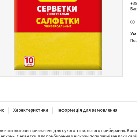
+38
Ба
п
ис
Характеристики
Інформація для замовлення
ветки віскозні призначені для сухого та вологого прибирання. Во
ерхонь. Серветки для прибирання з віскози популярні завдяки свої