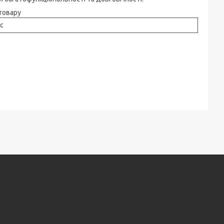
товару
с