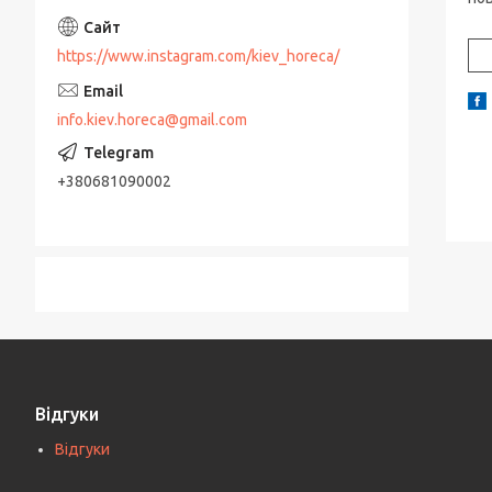
https://www.instagram.com/kiev_horeca/
info.kiev.horeca@gmail.com
+380681090002
Відгуки
Відгуки