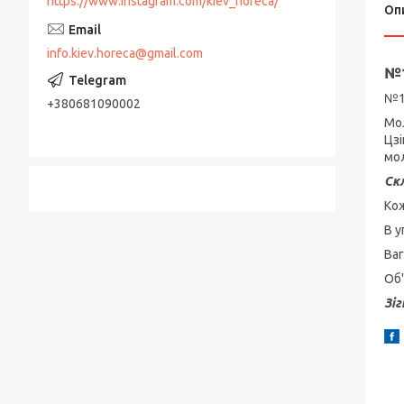
https://www.instagram.com/kiev_horeca/
Оп
info.kiev.horeca@gmail.com
№1
№1
+380681090002
Мо
Цзі
мол
Ск
Кож
В у
Ваг
Об
Зіг