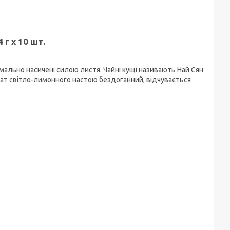
 г х 10 шт.
имально насичені силою листя. Чайні кущі називають Най Сян
мат світло-лимонного настою бездоганний, відчувається