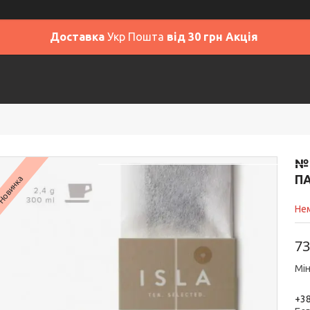
Доставка
Укр Пошта
від 30 грн Акція
Головна
SALE
Відгуки
До
№1
ПА
Новинка
Нем
73
Мін
+38