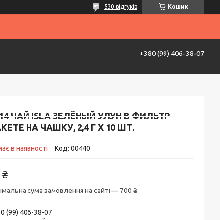
530 відгуків
Кошик
+380 (99) 406-38-07
ставка та оплата
Контакти
Life Hack
4 ЧАЙ ISLA ЗЕЛЁНЫЙ УЛУН В ФИЛЬТР-
КЕТЕ НА ЧАШКУ, 2,4 Г Х 10 ШТ.
ає в наявності
Код:
00440
 ₴
імальна сума замовлення на сайті — 700 ₴
0 (99) 406-38-07