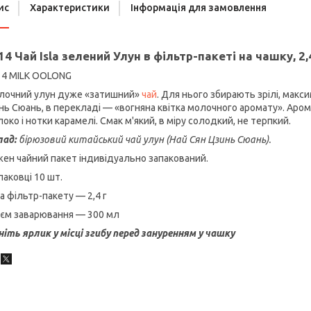
ис
Характеристики
Інформація для замовлення
4 Чай Isla зелений Улун в фільтр-пакеті на чашку, 2,4
4 MILK OOLONG
лочний улун дуже «затишний»
чай
. Для нього збирають зрілі, макс
нь Сюань, в перекладі — «вогняна квітка молочного аромату». Аро
око і нотки карамелі. Смак м'який, в міру солодкий, не терпкий.
лад:
бірюзовий китайський чай улун (Най Сян Цзинь Сюань).
ен чайний пакет індивідуально запакований.
паковці 10 шт.
а фільтр-пакету — 2,4 г
'єм заварювання — 300 мл
ніть ярлик у місці згибу перед зануренням у чашку