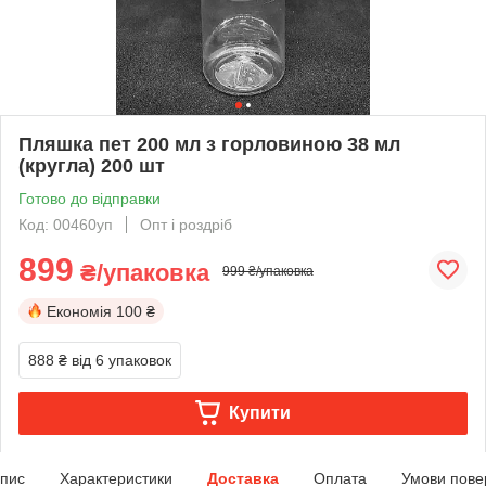
Пляшка пет 200 мл з горловиною 38 мл
(кругла) 200 шт
Готово до відправки
Код: 00460уп
Опт і роздріб
899
₴/упаковка
999 ₴/упаковка
Економія
100 ₴
888 ₴
від 6 упаковок
Купити
пис
Характеристики
Доставка
Оплата
Умови пове