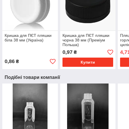
Кришка для ПЄТ пляшки
Кришка для ПЄТ пляшки
Пляш
біла 38 мм (Україна)
чорна 38 мм (Преміум
горл
Польша)
цилі
0,97
4,7
₴
0,86
₴
Купити
Подібні товари компанії