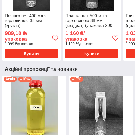
Пляшка пет 400 мл з
Пляшка пет 500 мл з
Пляш
горловиною 38 мм
горловиною 38 мм
горл
(кругла)
(квадрат) (упаковка 200
(цил
шт.)
шт.)
989,10
1 160
1 0
₴/
₴/
упаковка
упаковка
упа
1 099 ₴/упаковка
1 190 ₴/упаковка
1 090
Купити
Купити
Акційні пропозиції та новинки
Акція
–18%
–17%