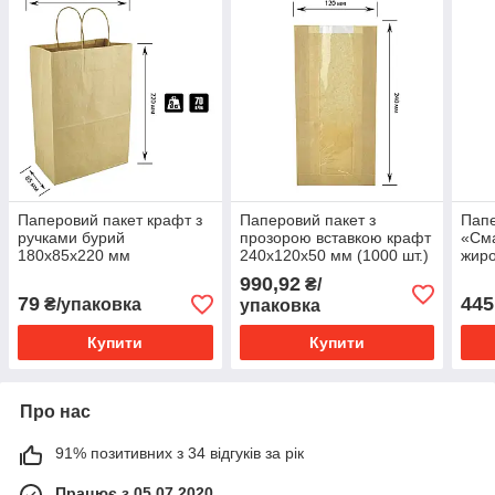
Паперовий пакет крафт з
Паперовий пакет з
Папе
ручками бурий
прозорою вставкою крафт
«Сма
180х85х220 мм
240х120х50 мм (1000 шт.)
жиро
(500
990,92
₴/
79
445
₴/упаковка
упаковка
Купити
Купити
Про нас
91% позитивних з 34 відгуків за рік
Працює з 05.07.2020