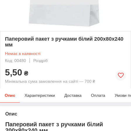
Паперовий пакет з ручками білий 200х80х240
мм
Немає в наявності
Код: 00480
Роздріб
5,50
₴
Мінімальна сума замовлення на сайті — 700 ₴
Опис
Характеристики
Доставка
Оплата
Умови п
Опис
Паперовий пакет з ручками білий
200х80х240 мм