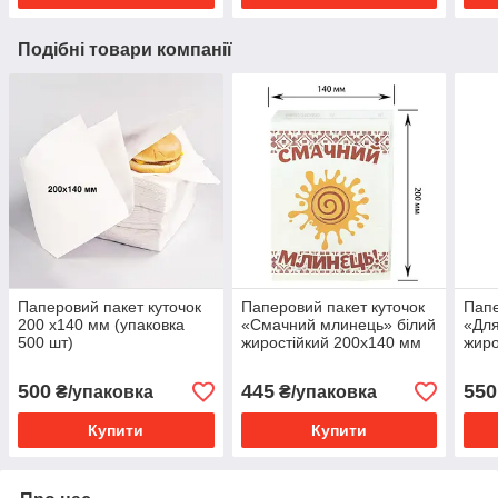
Подібні товари компанії
Паперовий пакет куточок
Паперовий пакет куточок
Папе
200 х140 мм (упаковка
«Смачний млинець» білий
«Для
500 шт)
жиростійкий 200х140 мм
жиро
(500 шт.)
(уп.
500
445
550
₴/упаковка
₴/упаковка
Купити
Купити