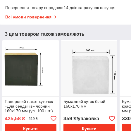
Повернення товару впродовж 14 днів за рахунок покупця
Всі умови повернення
З цим товаром також замовляють
Паперовий пакет куточок
Бумажний куток білий
Бума
«Для сендвічів» чорний
160х170 мм
краф
160х170 мм (уп. 100 шт )
мм (
425,58
359
330
₴
₴/упаковка
519 ₴
Купити
Купити