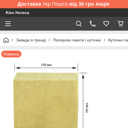
Доставка
Укр Пошта
від 30 грн Акція
Kiev Horeca
Завжди в тренді
Паперові пакети і куточки
Куточки п
Новинка