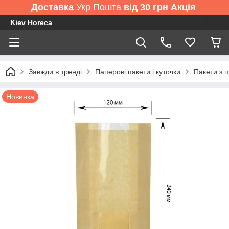
Доставка
Укр Пошта
від 30 грн Акція
Kiev Horeca
Завжди в тренді
Паперові пакети і куточки
Пакети з 
Новинка