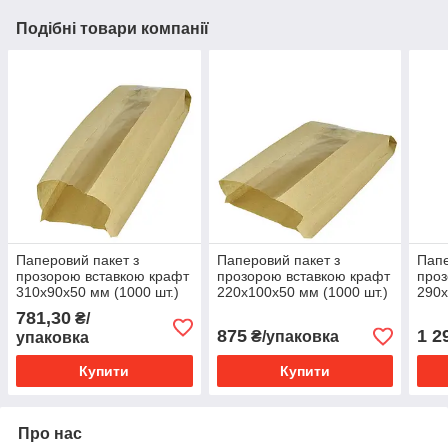
Подібні товари компанії
Паперовий пакет з
Паперовий пакет з
Папе
прозорою вставкою крафт
прозорою вставкою крафт
проз
310х90х50 мм (1000 шт.)
220х100х50 мм (1000 шт.)
290х
781,30
₴/
875
1 2
₴/упаковка
упаковка
Купити
Купити
Про нас