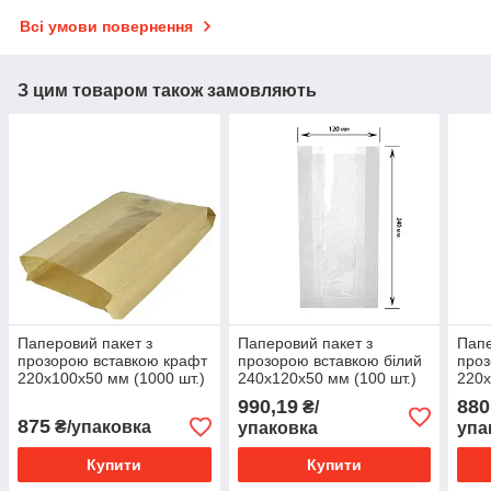
Всі умови повернення
З цим товаром також замовляють
Паперовий пакет з
Паперовий пакет з
Папе
прозорою вставкою крафт
прозорою вставкою білий
проз
220х100х50 мм (1000 шт.)
240х120х50 мм (100 шт.)
220х
990,19
880
₴/
875
₴/упаковка
упаковка
упа
Купити
Купити