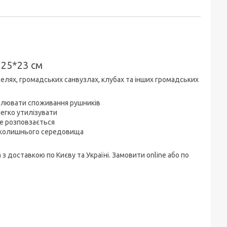
 25*23 см
елях, громадських санвузлах, клубах та інших громадських
ролювати споживання рушників
легко утилізувати
не розповзається
авколишнього середовища
з доставкою по Києву та Україні. Замовити online або по