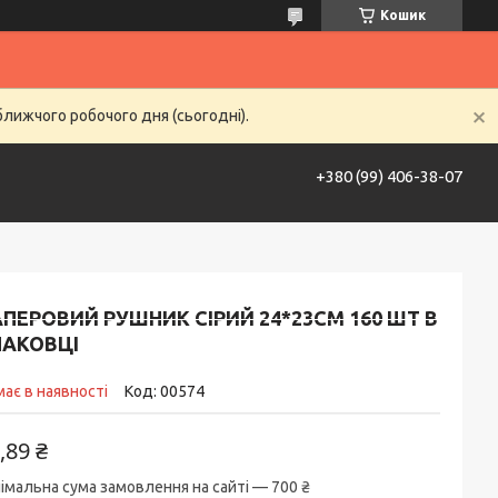
Кошик
ближчого робочого дня (сьогодні).
+380 (99) 406-38-07
ставка та оплата
Контакти
Life Hack
ПЕРОВИЙ РУШНИК СІРИЙ 24*23СМ 160 ШТ В
ПАКОВЦІ
ає в наявності
Код:
00574
,89 ₴
імальна сума замовлення на сайті — 700 ₴