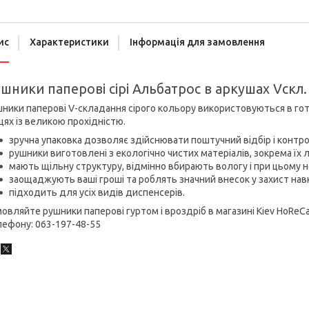
ис
Характеристики
Інформація для замовлення
шники паперові сірі Альбатрос
в аркушах Vскл.
ники паперові V-складання сірого кольору використовуються в гот
цях із великою прохідністю.
зручна упаковка дозволяє здійснювати поштучний відбір і конт
рушники виготовлені з екологічно чистих матеріалів, зокрема їх 
мають щільну структуру, відмінно вбирають вологу і при цьому 
заощаджують ваші гроші та роблять значний внесок у захист н
підходить для усіх видів диспенсерів.
овляйте рушники паперові гуртом і вроздріб в магазині Kiev HoReCa 
лефону: 063-197-48-55