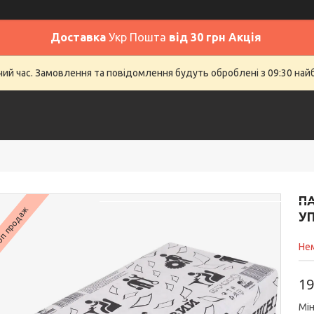
Доставка
Укр Пошта
від 30 грн Акція
очий час. Замовлення та повідомлення будуть оброблені з 09:30 най
Головна
SALE
Відгуки
До
ПА
п продаж
У
Нем
19
Мін