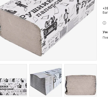
+38
Ба
п