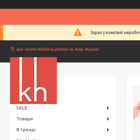
Зараз у компанії нероб
вул. Осипа Мандельштама 1е, Київ, Україна
Kiev Horeca
То
SALE
Товари
В тренді