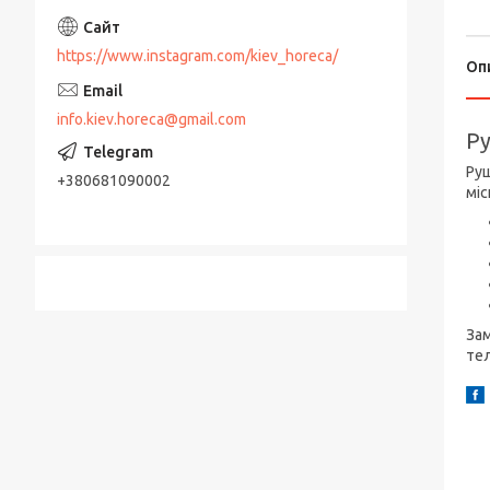
https://www.instagram.com/kiev_horeca/
Оп
info.kiev.horeca@gmail.com
Ру
Руш
+380681090002
міс
Зам
те