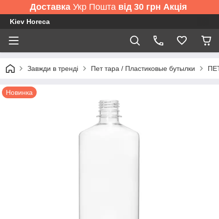
Доставка
Укр Пошта
від 30 грн Акція
Kiev Horeca
Завжди в тренді
Пет тара / Пластиковые бутылки
ПЕТ
Новинка