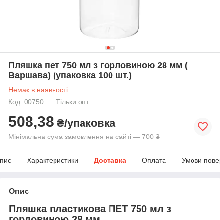
Пляшка пет 750 мл з горловиною 28 мм (
Варшава) (упаковка 100 шт.)
Немає в наявності
Код: 00750
Тільки опт
508,38
₴/упаковка
Мінімальна сума замовлення на сайті — 700 ₴
пис
Характеристики
Доставка
Оплата
Умови пове
Опис
Пляшка пластикова ПЕТ 750 мл з
горловиною 28 мм