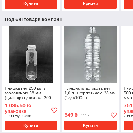
Купити
Купити
Подібні товари компанії
Пляшка пет 250 мл з
Пляшка пластикова пет
Пляш
горловиною 38 мм
1,0 л. з горловиною 28 мм
500 
(циліндр) (упаковка 200
(1/уп/100шт)
мм (
шт.)
100 
1 035,50
751
₴/
упаковка
упа
549
₴
599 ₴
1 090 ₴/упаковка
799 ₴
Купити
Купити