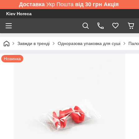
Доставка
Укр Пошта
від 30 грн Акція
Kiev Horeca
Завжди в тренді
Одноразова упаковка для суші
Пало
Новинка