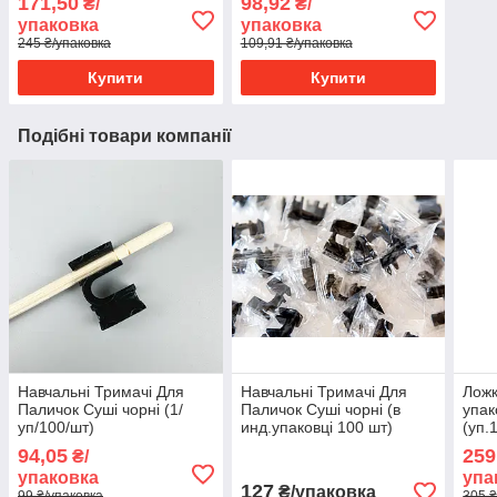
171,50
98,92
₴/
₴/
шт)
упаковка
упаковка
245 ₴/упаковка
109,91 ₴/упаковка
Купити
Купити
Подібні товари компанії
Навчальні Тримачі Для
Навчальні Тримачі Для
Ложк
Паличок Суші чорні (1/
Паличок Суші чорні (в
упак
уп/100/шт)
инд.упаковці 100 шт)
(уп.
94,05
259
₴/
упаковка
упа
127
₴/упаковка
99 ₴/упаковка
305 ₴