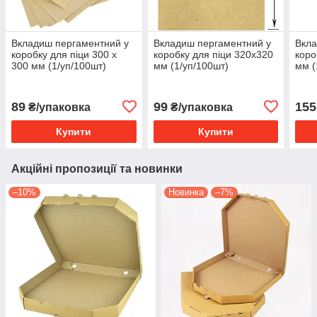
Вкладиш пергаментний у
Вкладиш пергаментний у
Вкла
коробку для піци 300 х
коробку для піци 320х320
коро
300 мм (1/уп/100шт)
мм (1/уп/100шт)
мм (
89
99
155
₴/упаковка
₴/упаковка
Купити
Купити
Акційні пропозиції та новинки
–10%
Новинка
–7%