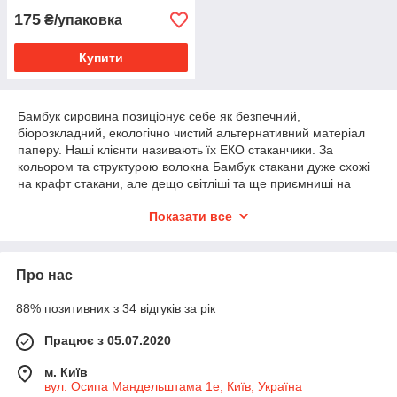
175
₴/упаковка
Купити
Бамбук сировина позиціонує себе як безпечний,
біорозкладний, екологічно чистий альтернативний матеріал
паперу. Наші клієнти називають їх ЕКО стаканчики. За
кольором та структурою волокна Бамбук стакани дуже схожі
на крафт стакани, але дещо світліші та ще приємниші на
дотик.
Показати все
Cтаканчики від Kiev Horeca з бамбуку після використання не
завдають шкоди навколишньому середовищу. Бамбук, як
будь-яка рослина, чудово розкладається, перетворюючись в
Про нас
компост, чого не можна сказати про звичайні паперові
стакани, особливо якщо на них нанесено кольоровий друк.
88% позитивних з 34 відгуків за рік
Основні переваги наших Бамбук
(Bamboo Cup) стаканів:
Працює з 05.07.2020
вони приємні на дотик;
м. Київ
вул. Осипа Мандельштама 1е, Київ, Україна
смороду дуже щільні та якісні (ніколи не тічуть);