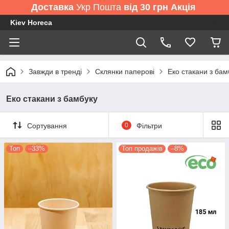
Доставка
Укр Пошта
від 30 грн Акція
Kiev Horeca
Завжди в тренді
Склянки паперові
Еко стакани з бам
Еко стакани з бамбуку
Сортування
0
Фільтри
Топ
–33%
Топ продажів
–8%